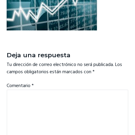
ó
p
n
n
r
a
p
i
r
n
i
c
Interacciones
n
i
con
Deja una respuesta
c
p
los
i
a
Tu dirección de correo electrónico no será publicada.
Los
lectores
campos obligatorios están marcados con
*
p
l
a
Comentario
*
l